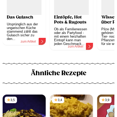
Das Gulasch
Eintöpfe, Hot
Wissen
Pots & Ragouts
über Pi
Ursprünglich aus der
ungarischen Küche
Ob als Familienessen
Pilze (Myc
stammend zählt das
oder als Partyfood -
gehören w
Gulasch sicher zu
mit einem herzhaften
Tier- noc
den...
Eintopf kann man
Pflanzenr
zum Artikel
jeden Geschmack...
für sie wur
zum Artikel
z
Ähnliche Rezepte
3,5
3,4
3,9