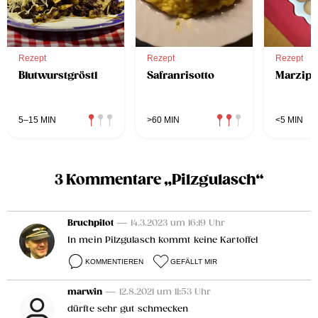
Rezept
Rezept
Rezept
Blutwurstgröstl
Safranrisotto
Marzipa
5–15 MIN
>60 MIN
<5 MIN
3 Kommentare „Pilzgulasch“
Bruchpilot
— 14.3.2023 um 16:19 Uhr
In mein Pilzgulasch kommt keine Kartoffel
KOMMENTIEREN
GEFÄLLT MIR
marwin
— 12.8.2021 um 11:53 Uhr
dürfte sehr gut schmecken