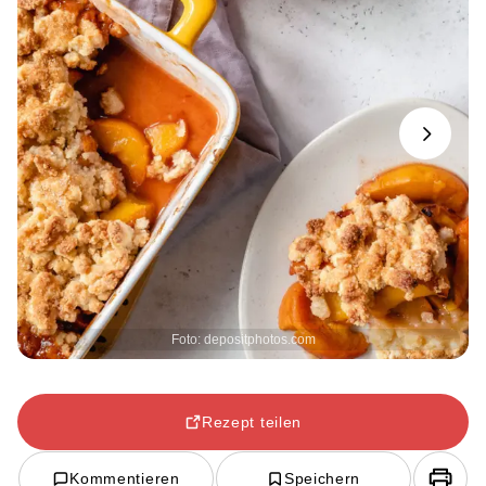
Next
Foto: depositphotos.com
Rezept teilen
Kommentieren
Speichern