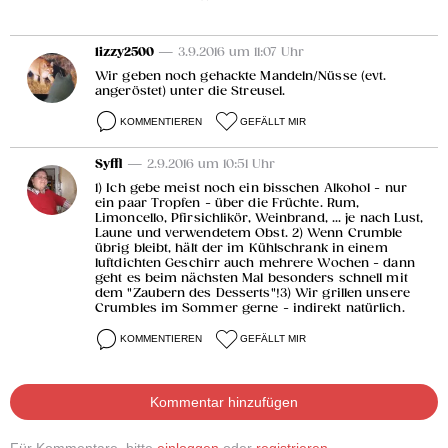
lizzy2500
— 3.9.2016 um 11:07 Uhr
Wir geben noch gehackte Mandeln/Nüsse (evt.
angeröstet) unter die Streusel.
KOMMENTIEREN
GEFÄLLT MIR
Syffl
— 2.9.2016 um 10:51 Uhr
1) Ich gebe meist noch ein bisschen Alkohol - nur
ein paar Tropfen - über die Früchte. Rum,
Limoncello, Pfirsichlikör, Weinbrand, ... je nach Lust,
Laune und verwendetem Obst. 2) Wenn Crumble
übrig bleibt, hält der im Kühlschrank in einem
luftdichten Geschirr auch mehrere Wochen - dann
geht es beim nächsten Mal besonders schnell mit
dem "Zaubern des Desserts"!3) Wir grillen unsere
Crumbles im Sommer gerne - indirekt natürlich.
KOMMENTIEREN
GEFÄLLT MIR
Kommentar hinzufügen