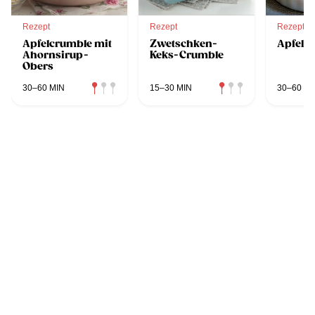
Rezept
Rezept
Rezept
Apfelcrumble mit
Zwetschken-
Apfel 
Ahornsirup-
Keks-Crumble
Obers
30–60 MIN
15–30 MIN
30–60 MI