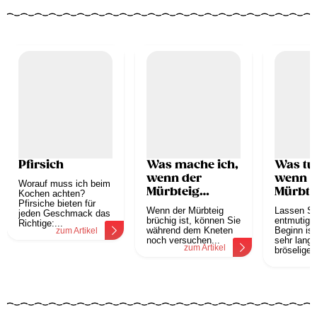
Pfirsich
Was mache ich,
Was tue
wenn der
wenn d
Worauf muss ich beim
Mürbteig
Mürbte
Kochen achten?
Pfirsiche bieten für
brüchig ist?
gelingt
Wenn der Mürbteig
Lassen Sie
jeden Geschmack das
brüchig ist, können Sie
entmutigen
Richtige:...
während dem Kneten
Beginn ist
zum Artikel
noch versuchen...
sehr lange
zum Artikel
bröselige..
z