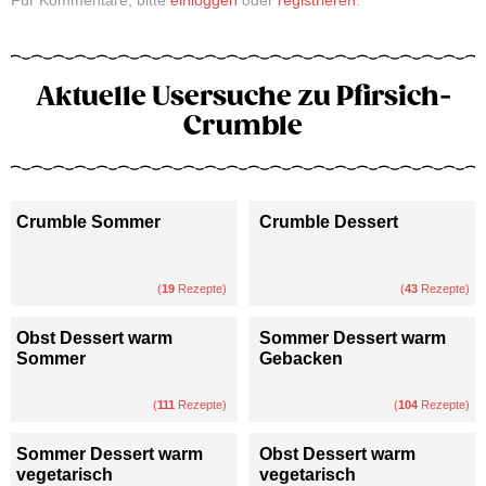
Für Kommentare, bitte
einloggen
oder
registrieren
.
Aktuelle Usersuche zu Pfirsich-
Crumble
Crumble Sommer
Crumble Dessert
(
19
Rezepte)
(
43
Rezepte)
Obst Dessert warm
Sommer Dessert warm
Sommer
Gebacken
(
111
Rezepte)
(
104
Rezepte)
Sommer Dessert warm
Obst Dessert warm
vegetarisch
vegetarisch