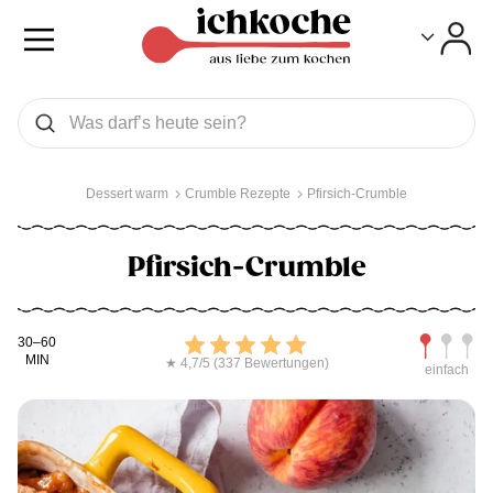
Toggle
Toggle
Was wollen Sie suchen
Suchen
Dessert warm
Crumble Rezepte
Pfirsich-Crumble
Pfirsich-Crumble
Kochdauer
Bewerten
Schwierig
30–60
MIN
★ 4,7/5 (337 Bewertungen)
einfach