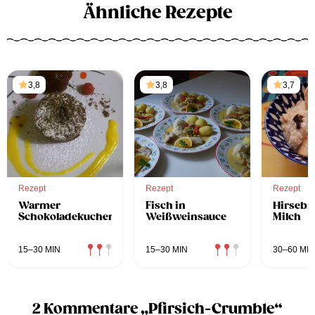
Ähnliche Rezepte
3,8
3,8
3,7
Rezept
Rezept
Rezept
Warmer
Fisch in
Hirsebre
Schokoladekuchen
Weißweinsauce
Milch
15–30 MIN
15–30 MIN
30–60 MIN
2 Kommentare „Pfirsich-Crumble“