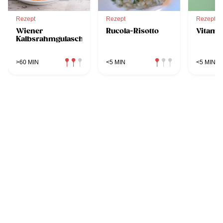
Rezept
Rezept
Rezept
Wiener
Rucola-Risotto
Vitami
Kalbsrahmgulasch
>60 MIN
<5 MIN
<5 MIN