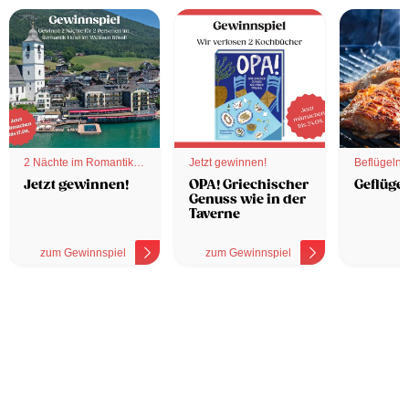
2 Nächte im Romantik
Jetzt gewinnen!
Beflügelnd
Hotel
Jetzt gewinnen!
OPA! Griechischer
Geflügel
Genuss wie in der
Taverne
zum Gewinnspiel
zum Gewinnspiel
z