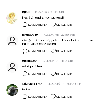
cp611
— 15.2.2016 um 11:31 Uhr
Herrlich und entschlackend!
KOMMENTIEREN
GEFÄLLT MIR
mona0649
— 10.1.2016 um 22:56 Uhr
ein ganz feines Süppchen, leider bekommt man
Pastinaken ganz selten
KOMMENTIEREN
GEFÄLLT MIR
gisela2353
— 30.1.2015 um 11:02 Uhr
wird probiert
KOMMENTIEREN
GEFÄLLT MIR
Michaela 1967
— 21.12.2015 um 20:38 Uhr
lecker
KOMMENTIEREN
GEFÄLLT MIR