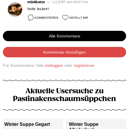
minikatze
— 4.2.2015 um 11:49 Uhr
Sehr lecker!
KOMMENTIEREN
GEFÄLLT MIR
Alle Kommentare
Kommentar hinzufügen
Für Kommentare, bitte
einloggen
oder
registrieren
.
Aktuelle Usersuche zu
Pastinakenschaumsüppchen
Winter Suppe Gegart
Winter Suppe