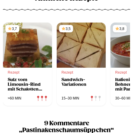
3,7
3,5
3,8
Rezept
Rezept
Rezept
Sulz vom
Sandwich-
Italieni
Limousin-Rind
Variationen
Bohnene
mit Schalotten
mit Par
Vinaigrette und
Speck
Gartenkräutern
>60 MIN
15–30 MIN
30–60 MIN
9 Kommentare
„Pastinakenschaumsüppchen“