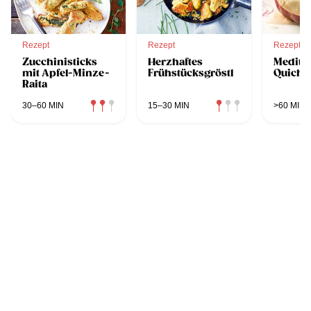
Rezept
Rezept
Rezept
Zucchinisticks
Herzhaftes
Medite
mit Apfel-Minze-
Frühstücksgröstl
Quiche
Raita
30–60 MIN
15–30 MIN
>60 MIN