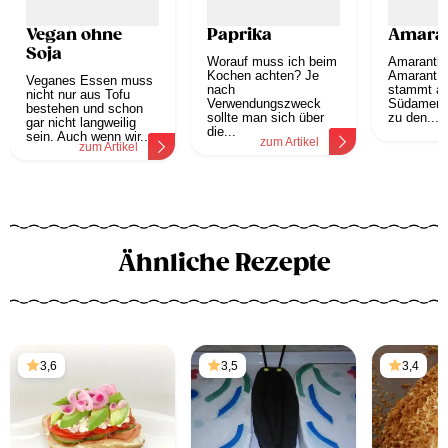
Vegan ohne
Paprika
Amara
Soja
Worauf muss ich beim
Amaranth,
Kochen achten? Je
Amarant g
Veganes Essen muss
nach
stammt a
nicht nur aus Tofu
Verwendungszweck
Südamerik
bestehen und schon
sollte man sich über
zu den...
gar nicht langweilig
z
die...
sein. Auch wenn wir...
zum Artikel
zum Artikel
Ähnliche Rezepte
3,6
3,5
3,4