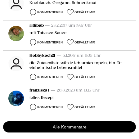
Knoblauch, Oregano, Bohnenkraut
KOMMENTIEREN
GEFÄLLT MIR
rittibub
— 23.2.2017 um 19:17 Uhr
mit Tabasco Sauce
KOMMENTIEREN
GEFÄLLT MIR
Hobbykoch21
— 5.1.2017 um 11:05 Uhr
die Zutatenliste würde ich umkrempeln, bin für
einheimische Lebensmittel
KOMMENTIEREN
GEFÄLLT MIR
franziska 1
— 20.8.2023 um 13:15 Uhr
tolles Rezept
KOMMENTIEREN
GEFÄLLT MIR
Alle Kommentare