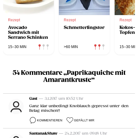
Rezept
Rezept
Rezept
Avocado
Schmetterlingstorte
Kokos-
Sandwich mit
Topfenk
Serrano Schinken
15–30 MIN
>60 MIN
15–30 MIN
54 Kommentare „Paprikaquiche mit
Amarantkruste“
Gast
— 3.1.2017 um 10:52 Uhr
Ganz klar unbedingt Knoblauch gepresst unter den
Belag mischen!!
KOMMENTIEREN
GEFÄLLT MIR
Santana&Shaw
— 24.2.2017 um 09:18 Uhr