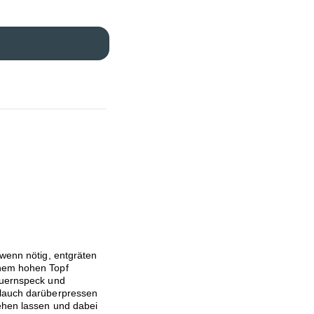
 wenn nötig, entgräten
inem hohen Topf
auernspeck und
blauch darüberpressen
ehen lassen und dabei