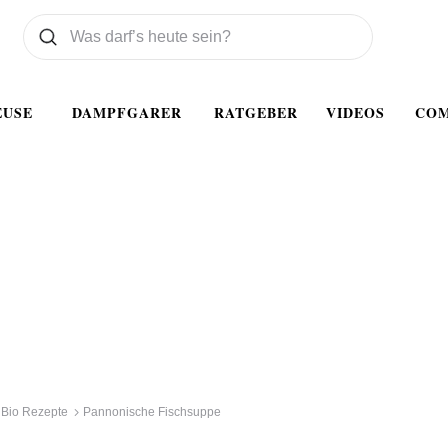
Was wollen Sie suchen
Suchen
EUSE
DAMPFGARER
RATGEBER
VIDEOS
CO
Bio Rezepte
Pannonische Fischsuppe