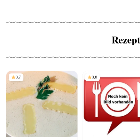
Rezep
3,7
3,8