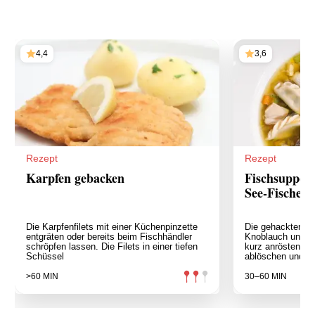
4,4
3,6
Rezept
Rezept
Karpfen gebacken
Fischsuppe v
See-Fischen
Die Karpfenfilets mit einer Küchenpinzette
Die gehackten S
entgräten oder bereits beim Fischhändler
Knoblauch und Pe
schröpfen lassen. Die Filets in einer tiefen
kurz anrösten. M
Schüssel
ablöschen und mi
>60 MIN
30–60 MIN