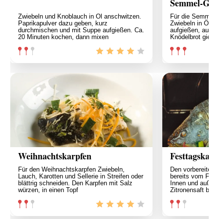
Semmel-Gemü
Zwiebeln und Knoblauch in Öl anschwitzen.
Für die Semmelfü
Paprikapulver dazu geben, kurz
Zwiebeln in Öl an
durchmischen und mit Suppe aufgießen. Ca.
aufgießen, aufko
20 Minuten kochen, dann mixen
Knödelbrot gießen
Weihnachtskarpfen
Festtagskarp
Für den Weihnachtskarpfen Zwiebeln,
Den vorbereitete
Lauch, Karotten und Sellerie in Streifen oder
bereits vom Fisc
blättrig schneiden. Den Karpfen mit Salz
Innen und außen 
würzen, in einen Topf
Zitronensaft betr