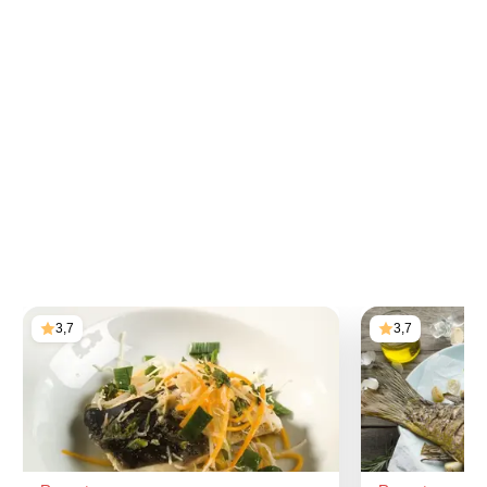
3,7
3,7