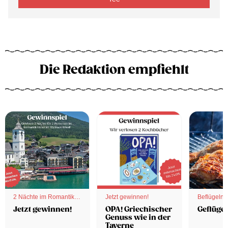
Die Redaktion empfiehlt
2 Nächte im Romantik
Jetzt gewinnen!
Beflügelnd
Hotel
Jetzt gewinnen!
OPA! Griechischer
Geflügel
Genuss wie in der
Taverne