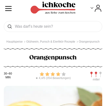
Toggle
Toggle
Was wollen Sie suchen
Suchen
Hauptspeise
Glühwein, Punsch & Eierlikör Rezepte
Orangenpunsch
Orangenpunsch
Kochdauer
Bewerten
Schwierig
30–60
MIN
★ 4,4/5 (354 Bewertungen)
mittel