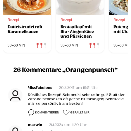
Rezept
Rezept
Rezept
Dattelstrudel mit
Brotauflauf mit
Putenge
Karamellsauce
Bio-Ziegenkäse
mit Ch
und Pfirsichen
30–60 MIN
30–60 MIN
30–60 MIN
26 Kommentare „Orangenpunsch“
MissFabulous
— 20.2.2017 um 19:51 Uhr
Köstliches Rezept! Schmeckt sehr sehr gut! Statt der
Zitrone nehme ich oft gerne Blutorangen! Schmeckt
mir so persönlich am Besten!
KOMMENTIEREN
GEFÄLLT MIR
marwin
— 21.1.2024 um 11:30 Uhr