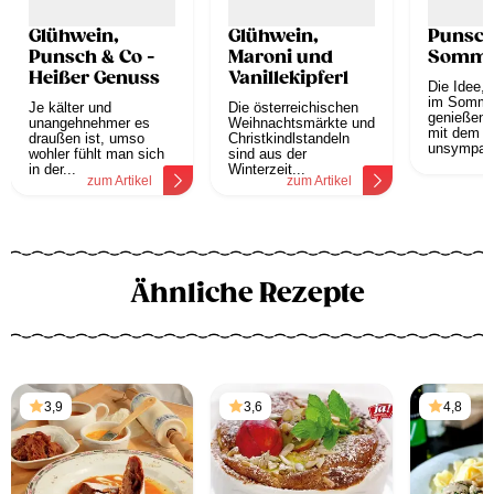
Glühwein,
Glühwein,
Punsch
Punsch & Co -
Maroni und
Somme
Heißer Genuss
Vanillekipferl
Die Idee,
im Somme
Je kälter und
Die österreichischen
genießen, 
unangehnehmer es
Weihnachtsmärkte und
mit dem 
draußen ist, umso
Christkindlstandeln
unsympath
wohler fühlt man sich
sind aus der
z
in der...
Winterzeit...
zum Artikel
zum Artikel
Ähnliche Rezepte
3,9
3,6
4,8