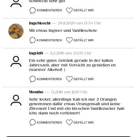
schmeckt sehr gut
KOMMENTIEREN
GEFÄLLT MIR
IngeSkocht
— 28.11.2020 um 15:54 Uhr
Mit etwas Ingwer und Vanilleschote
KOMMENTIEREN
GEFÄLLT MIR
ingridS
— 11.2.2016 um 22:05 Uhr
Ein sehr gutes Getränk gerade in der kalten
Jahreszeit, aber mit Vorsicht zu genießen en
(warmer Alkohol! )
KOMMENTIEREN
GEFÄLLT MIR
Montho
— 7.1.2016 um 11:20 Uhr
Sehr lecker, allerdings hab ich nur 2 Orangen
genommen dafür etwas Orangensaft und keine
Zitronen! Und mit ein bisschen Vanillezucker hab
ichs dann noch verfeinert!
KOMMENTIEREN
GEFÄLLT MIR