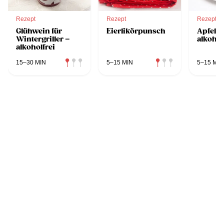
Rezept
Rezept
Rezept
Glühwein für
Eierlikörpunsch
Apfelp
Wintergriller –
alkohol
alkoholfrei
15–30 MIN
5–15 MIN
5–15 MIN