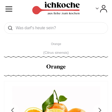
Toggle
Toggle
Was wollen Sie suchen
Suchen
Orange
(Citrus sinensis)
Orange
Previous
Next