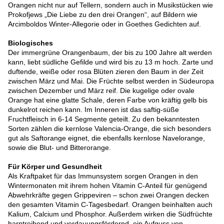
Orangen nicht nur auf Tellern, sondern auch in Musikstücken wie
Prokofjews „Die Liebe zu den drei Orangen“, auf Bildern wie
Arcimboldos Winter-Allegorie oder in Goethes Gedichten auf.
Biologisches
Der immergrüne Orangenbaum, der bis zu 100 Jahre alt werden
kann, liebt südliche Gefilde und wird bis zu 13 m hoch. Zarte und
duftende, weiße oder rosa Blüten zieren den Baum in der Zeit
zwischen März und Mai. Die Früchte selbst werden in Südeuropa
zwischen Dezember und März reif. Die kugelige oder ovale
Orange hat eine glatte Schale, deren Farbe von kräftig gelb bis
dunkelrot reichen kann. Im Inneren ist das saftig-süße
Fruchtfleisch in 6-14 Segmente geteilt. Zu den bekanntesten
Sorten zählen die kernlose Valencia-Orange, die sich besonders
gut als Saftorange eignet, die ebenfalls kernlose Navelorange,
sowie die Blut- und Bitterorange.
Für Körper und Gesundheit
Als Kraftpaket für das Immunsystem sorgen Orangen in den
Wintermonaten mit ihrem hohen Vitamin C-Anteil für genügend
Abwehrkräfte gegen Grippeviren – schon zwei Orangen decken
den gesamten Vitamin C-Tagesbedarf. Orangen beinhalten auch
Kalium, Calcium und Phosphor. Außerdem wirken die Südfrüchte
harntreibend und verdauungsfördernd, ein Aufguss von