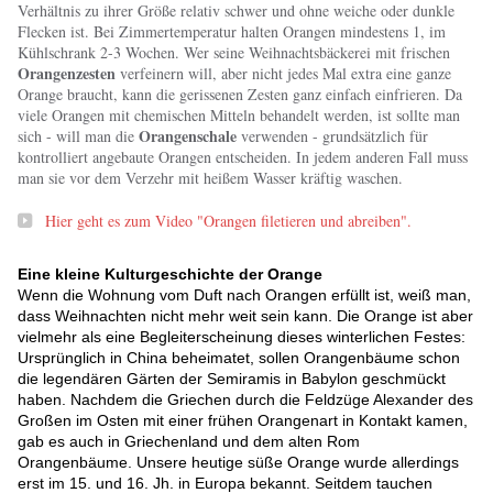
Verhältnis zu ihrer Größe relativ schwer und ohne weiche oder dunkle
Flecken ist. Bei Zimmertemperatur halten Orangen mindestens 1, im
Kühlschrank 2-3 Wochen. Wer seine Weihnachtsbäckerei mit frischen
Orangenzesten
verfeinern will, aber nicht jedes Mal extra eine ganze
Orange braucht, kann die gerissenen Zesten ganz einfach einfrieren. Da
viele Orangen mit chemischen Mitteln behandelt werden, ist sollte man
Orangenschale
sich - will man die
verwenden - grundsätzlich für
kontrolliert angebaute Orangen entscheiden. In jedem anderen Fall muss
man sie vor dem Verzehr mit heißem Wasser kräftig waschen.
Hier geht es zum Video "Orangen filetieren und abreiben".
Eine kleine Kulturgeschichte der Orange
Wenn die Wohnung vom Duft nach Orangen erfüllt ist, weiß man,
dass Weihnachten nicht mehr weit sein kann. Die Orange ist aber
vielmehr als eine Begleiterscheinung dieses winterlichen Festes:
Ursprünglich in China beheimatet, sollen Orangenbäume schon
die legendären Gärten der Semiramis in Babylon geschmückt
haben. Nachdem die Griechen durch die Feldzüge Alexander des
Großen im Osten mit einer frühen Orangenart in Kontakt kamen,
gab es auch in Griechenland und dem alten Rom
Orangenbäume. Unsere heutige süße Orange wurde allerdings
erst im 15. und 16. Jh. in Europa bekannt. Seitdem tauchen