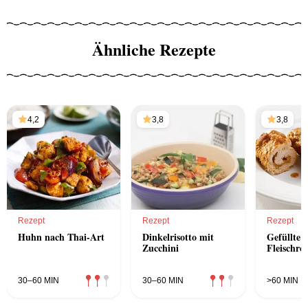
Ähnliche Rezepte
4,2
3,8
3,8
Rezept
Rezept
Rezept
Huhn nach Thai-Art
Dinkelrisotto mit
Gefüllte
Zucchini
Fleischro
30–60 MIN
30–60 MIN
>60 MIN