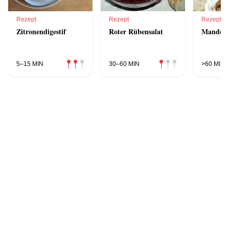
Rezept
Rezept
Rezept
Zitronendigestif
Roter Rübensalat
Mandelk
5–15 MIN
30–60 MIN
>60 MIN