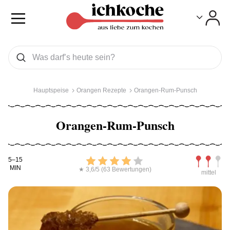
Toggle
Toggle
Was wollen Sie suchen
Suchen
Hauptspeise
Orangen Rezepte
Orangen-Rum-Punsch
Orangen-Rum-Punsch
Kochdauer
Bewerten
Schwierig
5–15
MIN
★ 3,6/5 (63 Bewertungen)
mittel