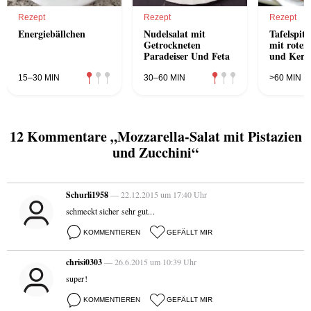
Rezept
Rezept
Rezept
Energiebällchen
Nudelsalat mit
Tafelspit
Getrockneten
mit roten
Paradeiser Und Feta
und Kern
15–30 MIN
30–60 MIN
>60 MIN
12 Kommentare „Mozzarella-Salat mit Pistazien
und Zucchini“
Schurli1958
— 22.12.2015 um 17:40 Uhr
schmeckt sicher sehr gut...
KOMMENTIEREN
GEFÄLLT MIR
chrisi0303
— 26.6.2015 um 10:39 Uhr
super!
KOMMENTIEREN
GEFÄLLT MIR