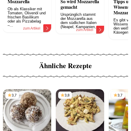
Mozzarella
So wird Mozzarella
Tipps u
gemacht
Wissensw
Ob als Klassiker mit
Mozzarel
Tomaten, Olivenöl und
Ursprünglich stammt
frischen Basilikum
der Mozzarella aus
Es gibt vie
oder als Pizzabelag
dem südlichen Italien
Wissenswe
–...
(Neapel, Kampanien,...
den weiße
zum Artikel
zum Artikel
Käsegenus
z
Ähnliche Rezepte
3,7
3,8
3,7