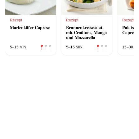
Rezept
Rezept
Rezept
Marienkäfer Caprese
Brunnenkressesalat
Palatsch
mit Croûtons, Mango
Caprese
und Mozzarella
5–15 MIN
5–15 MIN
15–30 MI