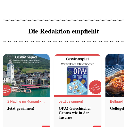
Die Redaktion empfiehlt
2 Nächte im Romantik
Jetzt gewinnen!
Beflügelnd
Hotel
Jetzt gewinnen!
OPA! Griechischer
Geflügel 
Genuss wie in der
Taverne