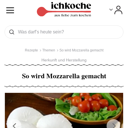
Toggle
Toggle
Was wollen Sie suchen
Suchen
Rezepte
Themen
So wird Mozzarella gemacht
Herkunft und Herstellung
So wird Mozzarella gemacht
Previous
Next