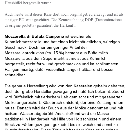
Hausbüffel hergestellt wurde.
Auch heute wird dieser Käse dort noch originalgetreu erzeugt und ist als
DOP
einziger EU-weit geschützt. Die Kennzeichnung
(Denominazione
di origine protetta) garantiert die Herkunft.
Mozzarella di Bufala Campana
ist weicher als
Kuhmilchmozzarella und hat einen leicht säuerlichen, würzigen
Geschmack. Doch nur ein geringer Anteil der
Mozzarellaproduktion (ca. 15 %) besteht aus Büffelmilch.
Mozzarella aus dem Supermarkt ist meist aus Kuhmilch
hergestellt, recht farb- und geschmacklos und im schlimmsten
Fall gummiartig, dafür wesentlich länger haltbar und besser
schneidbar.
Die genaue Herstellung wird von den Käsereien geheim gehalten,
doch der grobe Herstellungsvorgang ist natürlich bekannt. Zuerst
wird Büffelmilch mit tierischem Lab gemischt und mit gesäuerter
Molke angereichert. Käsebruch entsteht, der eine Zeitlang ruhen
muss. Danach wird der Bruch aus der Molke genommen und mit
heißem Wasser abgebrüht. Anschließend wird die Masse
traditionell in Handarbeit mit Hilfe von Holzschüsseln und einem
Stock zu Fäden gezogen, geknetet bis sie weich und somit zu