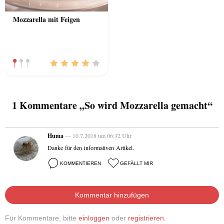
Mozzarella mit Feigen
1 Kommentare „So wird Mozzarella gemacht“
Huma
— 10.7.2018 um 06:32 Uhr
Danke für den informativen Artikel.
KOMMENTIEREN
GEFÄLLT MIR
Kommentar hinzufügen
Für Kommentare, bitte
einloggen
oder
registrieren
.