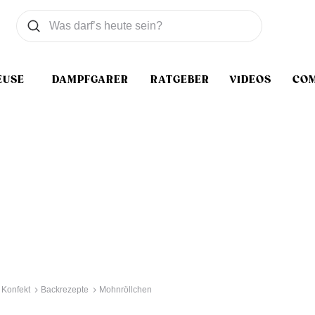
Was wollen Sie suchen
Suchen
EUSE
DAMPFGARER
RATGEBER
VIDEOS
CO
 Konfekt
Backrezepte
Mohnröllchen