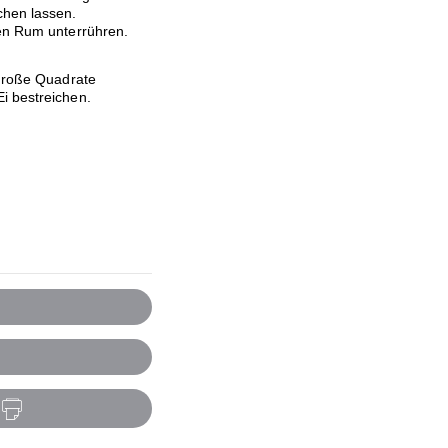
chen lassen.
den Rum unterrühren.
 große Quadrate
i bestreichen.