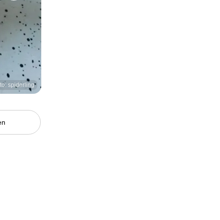
to: spiderling
en