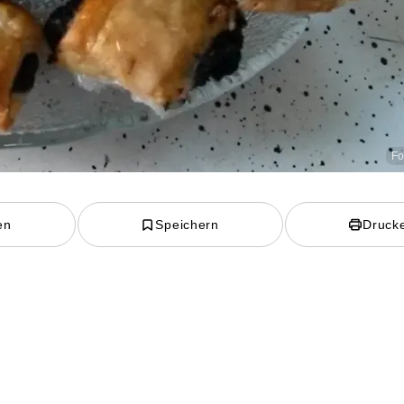
Fo
en
Speichern
Druck