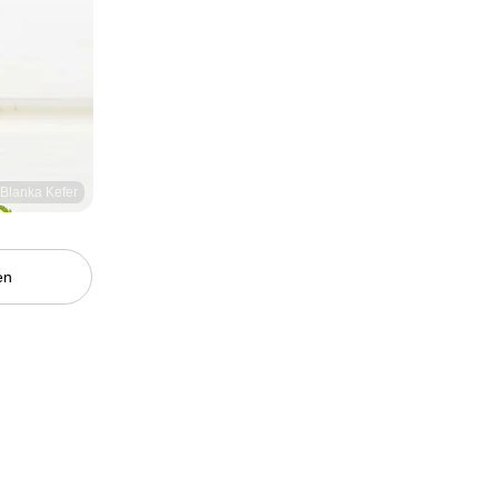
/ Blanka Kefer
en