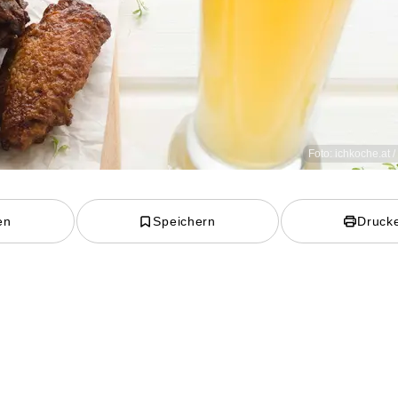
Foto: ichkoche.at 
en
Speichern
Druck