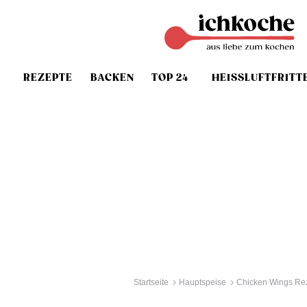
REZEPTE
BACKEN
TOP 24
HEISSLUFTFRITT
Startseite
Hauptspeise
Chicken Wings Re