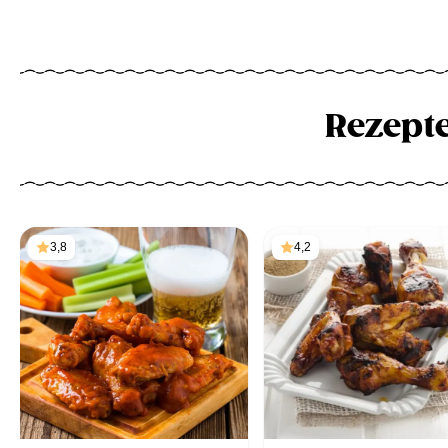
Rezept
3,8
4,2