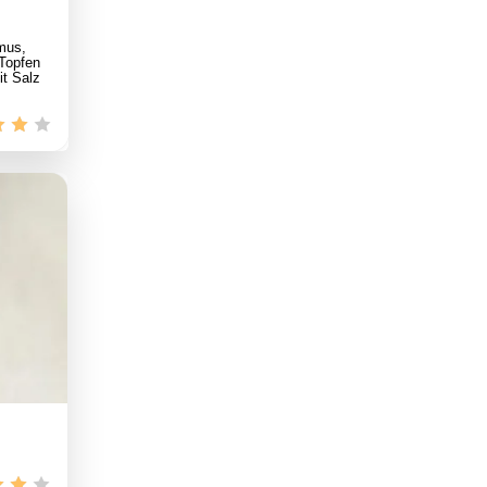
mus,
 Topfen
it Salz