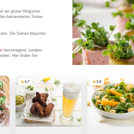
ist ein grüner Hingucker.
iden bekanntesten Sorten
n kann. Die Samen brauchen
at
hervorragend, sondern
rden. Hier finden Sie
4,7
3,9