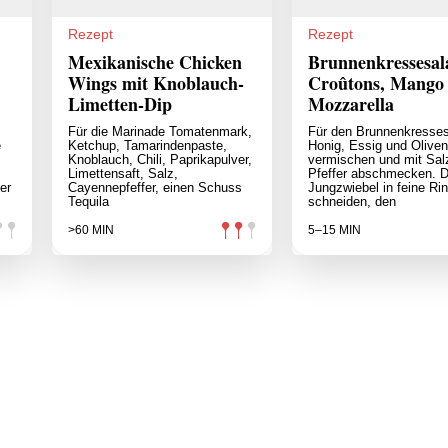
Rezept
Rezept
Mexikanische Chicken
Brunnenkressesal
Wings mit Knoblauch-
Croûtons, Mango
Limetten-Dip
Mozzarella
Für die Marinade Tomatenmark,
Für den Brunnenkresses
e
Ketchup, Tamarindenpaste,
Honig, Essig und Oliven
Knoblauch, Chili, Paprikapulver,
vermischen und mit Sal
Limettensaft, Salz,
Pfeffer abschmecken. D
er
Cayennepfeffer, einen Schuss
Jungzwiebel in feine Ri
Tequila
schneiden, den
>60 MIN
5–15 MIN