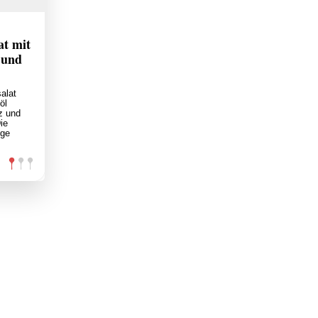
at mit
 und
alat
öl
z und
ie
nge