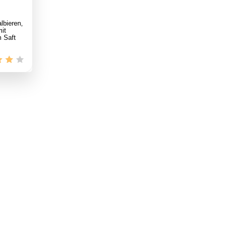
lbieren,
it
m Saft