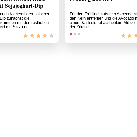
t Sojajoghurt-Dip
lauch-Kichererbsen-Laibchen
Für den Frühlingsaufstrich Avocado ha
-Dip zunächst die
den Kern entfernen und die Avocado m
usammen mit den restlichen
einem Kaffeelöffel aushöhlen. Mit de
und mit Salz und
der Zitrone