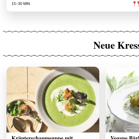
15–30 MIN
Neue Kres
Kräuterschaumsuppe mit
Vegane Bär