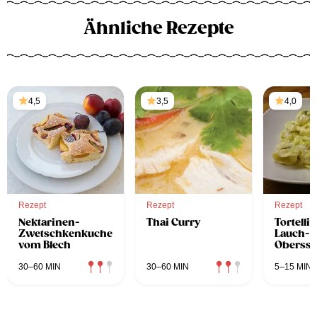
Ähnliche Rezepte
4,5
3,5
4,0
Rezept
Rezept
Rezept
Nektarinen-
Thai Curry
Tortellin
Zwetschkenkuchen
Lauch-
vom Blech
Oberssa
30–60 MIN
30–60 MIN
5–15 MIN