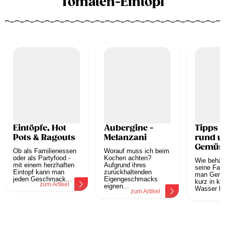
Tomaten-Eintopf
Eintöpfe, Hot
Aubergine -
Tipps &
Pots & Ragouts
Melanzani
rund 
Gemüs
Ob als Familienessen
Worauf muss ich beim
oder als Partyfood -
Kochen achten?
Wie behä
mit einem herzhaften
Aufgrund ihres
seine Far
Eintopf kann man
zurückhaltenden
man Gemü
jeden Geschmack...
Eigengeschmacks
kurz in k
zum Artikel
eignen...
Wasser leg
zum Artikel
z