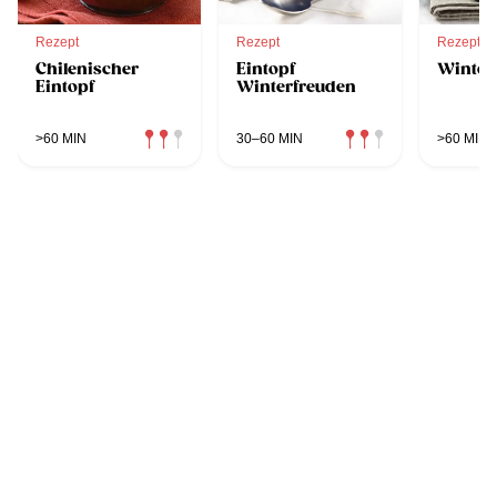
Rezept
Rezept
Rezept
Chilenischer
Eintopf
Winter
Eintopf
Winterfreuden
>60 MIN
30–60 MIN
>60 MIN