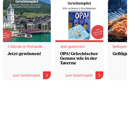
2 Nächte im Romantik
Jetzt gewinnen!
Beflügelnd
Hotel
Jetzt gewinnen!
OPA! Griechischer
Geflügel
Genuss wie in der
Taverne
zum Gewinnspiel
zum Gewinnspiel
z