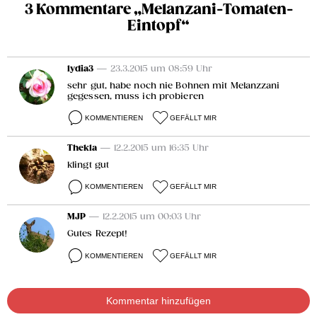
3 Kommentare „Melanzani-Tomaten-
Eintopf“
lydia3
— 23.3.2015 um 08:59 Uhr
sehr gut, habe noch nie Bohnen mit Melanzzani
gegessen, muss ich probieren
KOMMENTIEREN
GEFÄLLT MIR
Thekla
— 12.2.2015 um 16:35 Uhr
klingt gut
KOMMENTIEREN
GEFÄLLT MIR
MJP
— 12.2.2015 um 00:03 Uhr
Gutes Rezept!
KOMMENTIEREN
GEFÄLLT MIR
Kommentar hinzufügen