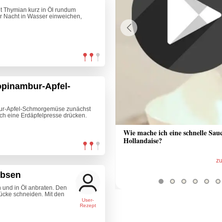
t Thymian kurz in Öl rundum
r Nacht in Wasser einweichen,
Previous
opinambur-Apfel-
mbur-Apfel-Schmorgemüse zunächst
ch eine Erdäpfelpresse drücken.
 Sauce aus Bratrückstand
Wie mache ich eine schnelle Sau
Hollandaise?
zum Video
z
rbsen
 und in Öl anbraten. Den
tücke schneiden. Mit den
User-
Rezept