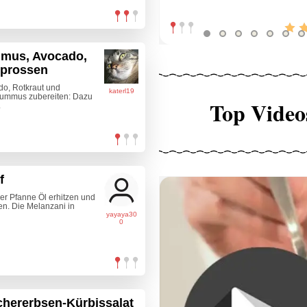
mmus, Avocado,
sprossen
do, Rotkraut und
katerl19
Hummus zubereiten: Dazu
Top Video
.
f
er Pfanne Öl erhitzen und
n. Die Melanzani in
yayaya30
0
hererbsen-Kürbissalat