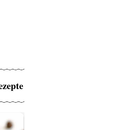
ezepte