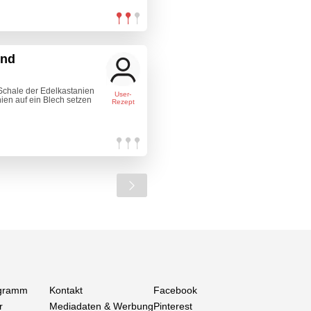
und
Schale der Edelkastanien
User-
nien auf ein Blech setzen
Rezept
gramm
Kontakt
Facebook
r
Mediadaten & Werbung
Pinterest