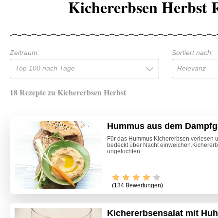
Kichererbsen Herbst 
Zeitraum:
Sortiert nach:
Top 100 nach Tage
Relevanz
18 Rezepte zu Kichererbsen Herbst
Hummus aus dem Dampfg
Für das Hummus Kichererbsen verlesen un
bedeckt über Nacht einweichen.Kicherer
ungelochten...
(134 Bewertungen)
Kichererbsensalat mit Hu