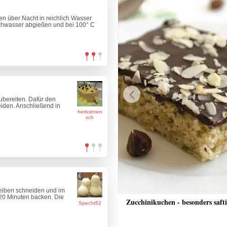
en über Nacht in reichlich Wasser
chwasser abgießen und bei 100° C
bereiten. Dafür den
Previous
eiden. Anschließend in
herbstmen
sch
eiben schneiden und im
 20 Minuten backen. Die
nkuchen
Zucchinikuchen - besonders saft
Specht62