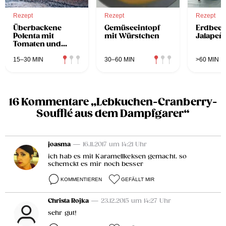
Rezept
Rezept
Rezept
Überbackene
Gemüseeintopf
Erdbeer
Polenta mit
mit Würstchen
Jalapeñ
Tomaten und
Mozzarella
15–30 MIN
30–60 MIN
>60 MIN
16 Kommentare „Lebkuchen-Cranberry-
Soufflé aus dem Dampfgarer“
joasma
— 16.11.2017 um 14:21 Uhr
ich hab es mit Karamellkeksen gemacht. so
schemckt es mir noch besser
KOMMENTIEREN
GEFÄLLT MIR
Christa Rojka
— 23.12.2015 um 14:27 Uhr
sehr gut!