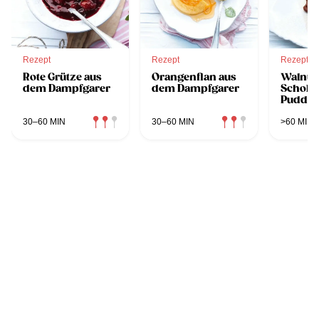
Rezept
Rezept
Rezept
Rote Grütze aus
Orangenflan aus
Walnus
dem Dampfgarer
dem Dampfgarer
Schoko
Puddin
Dampfg
30–60 MIN
30–60 MIN
>60 MIN