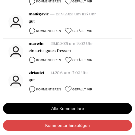
KOMMENTIEREN
GEFÄLLT MIR
mallisylvie
— 23.9.2023 um 11:15 Uhr
gut
KOMMENTIEREN
GEFÄLLT MIR
marwin
— 29.10.2021 um 13:02 Uhr
ein sehr gutes Dessert
KOMMENTIEREN
GEFÄLLT MIR
zirkade1
— 1.1.2016 um 17:00 Uhr
gut
KOMMENTIEREN
GEFÄLLT MIR
Alle Kommentare
Kommentar hinzufügen