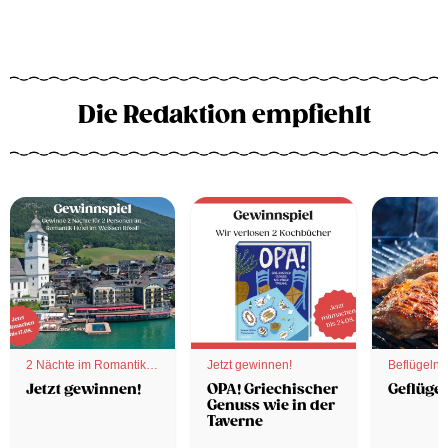
Die Redaktion empfiehlt
2 Nächte im Romantik
Jetzt gewinnen!
Beflügelnd
Hotel
Jetzt gewinnen!
OPA! Griechischer
Geflügel
Genuss wie in der
Taverne