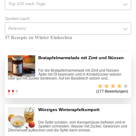
Top 100 nach Tage
Sortiert nach:
Relevanz
57 Rezepte zu Winter Einkochen
Bratapfelmarmelade mit Zimt und Nüssen
Für die Bratapfelmarmelade mit Zimt und Nüssen
Äpfel mit Öl bepinseln und in Kristallzucker wälzen
oder gut mit Zucker bestreuen. Auf ein Backblech setzen und...
(177 Bewertungen)
Würziges Winterapfelkompott
Die Äpfel schälen, vom Kerngehäuse befreien und in
Spalten schneiden. Wasser mit Zucker, Gewürzen und
Zitronensaft aufkochen und die Äpfel darin einmal...