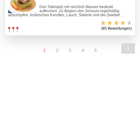
Den Tafelspitz mit reichlich Wasser bedeckt
aufkochen. Zu Beginn den Schaum regelmäßig
abschöpfen. Inzwischen Karotten, Lauch, Sellerie und die Zwiebel...
(85 Bewertungen)
1
2
3
4
5