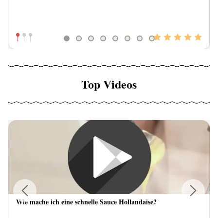
Top Videos
Wie mache ich eine schnelle Sauce Hollandaise?
Previous
Next