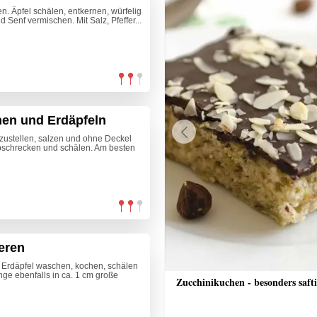
n. Äpfel schälen, entkernen, würfelig
Senf vermischen. Mit Salz, Pfeffer...
nen und Erdäpfeln
zustellen, salzen und ohne Deckel
Previous
abschrecken und schälen. Am besten
eren
e Erdäpfel waschen, kochen, schälen
nge ebenfalls in ca. 1 cm große
toffel mit Schnittlauchsauce
Zucchinikuchen - besonders saft