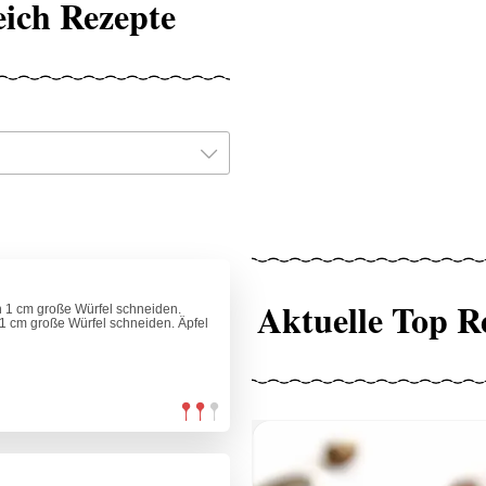
eich Rezepte
Aktuelle Top R
n 1 cm große Würfel schneiden.
 1 cm große Würfel schneiden. Äpfel