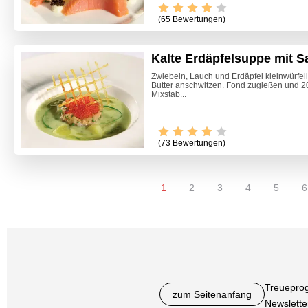
(65 Bewertungen)
Kalte Erdäpfelsuppe mit Sa
Zwiebeln, Lauch und Erdäpfel kleinwürfel
Butter anschwitzen. Fond zugießen und 2
Mixstab...
(73 Bewertungen)
1
2
3
4
5
6
Treuepro
zum Seitenanfang
Newslette