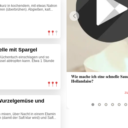
 kurz in kochendem, mit etwas Natron
en (überbrühen). Abgießen, kalt...
Previous
elle mit Spargel
 Küchentuch einschlagen und so
ssel abtropfen kann. Etwa 1 Stunde
 Sauce aus Bratrückstand
Wie mache ich eine schnelle Sau
Hollandaise?
zum Video
z
-Wurzelgemüse und
en mixen, über Nacht in einem Etamin
damit der Saft klar wird) und Saft...