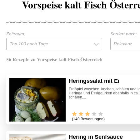
Vorspeise kalt Fisch Österr
Zeitraum:
Sortiert nach:
Top 100 nach Tage
Relevanz
56 Rezepte zu Vorspeise kalt Fisch Österreich
Heringssalat mit Ei
Erdäpfel waschen, kochen, schälen und i
Heringe und Essiggurken ebenfalls in ca.
schälen,...
(140 Bewertungen)
Hering in Senfsauce