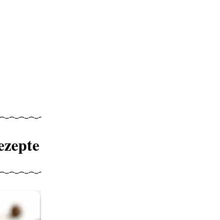
ezepte