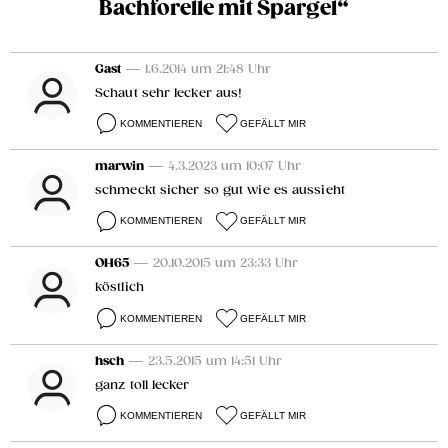
Bachforelle mit Spargel“
Gast
— 1.6.2014 um 21:48 Uhr
Schaut sehr lecker aus!
KOMMENTIEREN
GEFÄLLT MIR
marwin
— 4.3.2023 um 10:07 Uhr
schmeckt sicher so gut wie es aussieht
KOMMENTIEREN
GEFÄLLT MIR
OH65
— 20.10.2015 um 23:33 Uhr
köstlich
KOMMENTIEREN
GEFÄLLT MIR
hsch
— 23.5.2015 um 14:51 Uhr
ganz toll lecker
KOMMENTIEREN
GEFÄLLT MIR