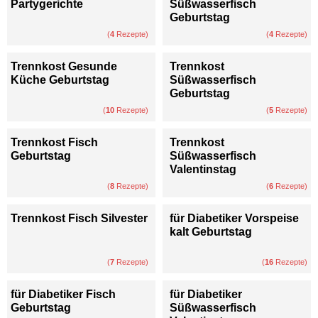
Partygerichte
Süßwasserfisch
Geburtstag
(
4
Rezepte)
(
4
Rezepte)
Trennkost Gesunde
Trennkost
Küche Geburtstag
Süßwasserfisch
Geburtstag
(
10
Rezepte)
(
5
Rezepte)
Trennkost Fisch
Trennkost
Geburtstag
Süßwasserfisch
Valentinstag
(
8
Rezepte)
(
6
Rezepte)
Trennkost Fisch Silvester
für Diabetiker Vorspeise
kalt Geburtstag
(
7
Rezepte)
(
16
Rezepte)
für Diabetiker Fisch
für Diabetiker
Geburtstag
Süßwasserfisch