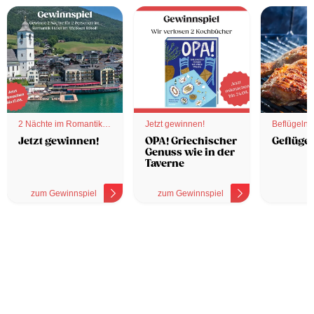
2 Nächte im Romantik
Jetzt gewinnen!
Beflügelnd
Hotel
Jetzt gewinnen!
OPA! Griechischer
Geflügel
Genuss wie in der
Taverne
zum Gewinnspiel
zum Gewinnspiel
z