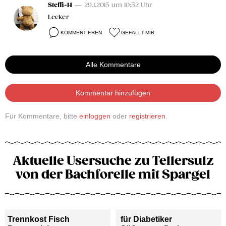
Steffi-H
— 29.1.2015 um 10:52 Uhr
Lecker
KOMMENTIEREN
GEFÄLLT MIR
Alle Kommentare
Kommentar hinzufügen
Für Kommentare, bitte
einloggen
oder
registrieren
.
Aktuelle Usersuche zu Tellersulz
von der Bachforelle mit Spargel
Trennkost Fisch
für Diabetiker