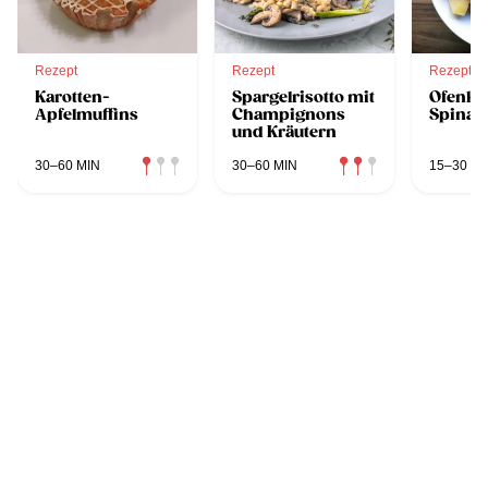
Rezept
Rezept
Rezept
Karotten-
Spargelrisotto mit
Ofenkar
Apfelmuffins
Champignons
Spinat
und Kräutern
30–60 MIN
30–60 MIN
15–30 MI