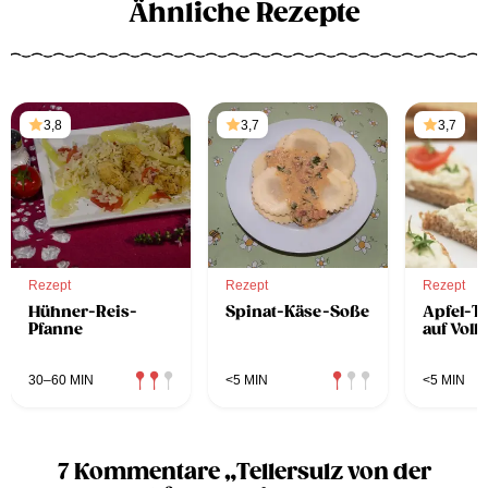
Ähnliche Rezepte
3,8
3,7
3,7
Rezept
Rezept
Rezept
Hühner-Reis-
Spinat-Käse-Soße
Apfel-T
Pfanne
auf Voll
30–60 MIN
<5 MIN
<5 MIN
7 Kommentare „Tellersulz von der