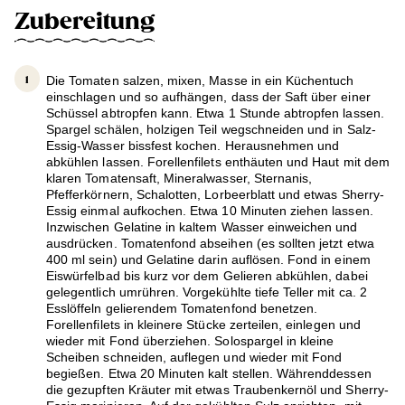
Zubereitung
Die Tomaten salzen, mixen, Masse in ein Küchentuch
einschlagen und so aufhängen, dass der Saft über einer
Schüssel abtropfen kann. Etwa 1 Stunde abtropfen lassen.
Spargel schälen, holzigen Teil wegschneiden und in Salz-
Essig-Wasser bissfest kochen. Herausnehmen und
abkühlen lassen. Forellenfilets enthäuten und Haut mit dem
klaren Tomatensaft, Mineralwasser, Sternanis,
Pfefferkörnern, Schalotten, Lorbeerblatt und etwas Sherry-
Essig einmal aufkochen. Etwa 10 Minuten ziehen lassen.
Inzwischen Gelatine in kaltem Wasser einweichen und
ausdrücken. Tomatenfond abseihen (es sollten jetzt etwa
400 ml sein) und Gelatine darin auflösen. Fond in einem
Eiswürfelbad bis kurz vor dem Gelieren abkühlen, dabei
gelegentlich umrühren. Vorgekühlte tiefe Teller mit ca. 2
Esslöffeln gelierendem Tomatenfond benetzen.
Forellenfilets in kleinere Stücke zerteilen, einlegen und
wieder mit Fond überziehen. Solospargel in kleine
Scheiben schneiden, auflegen und wieder mit Fond
begießen. Etwa 20 Minuten kalt stellen. Währenddessen
die gezupften Kräuter mit etwas Traubenkernöl und Sherry-