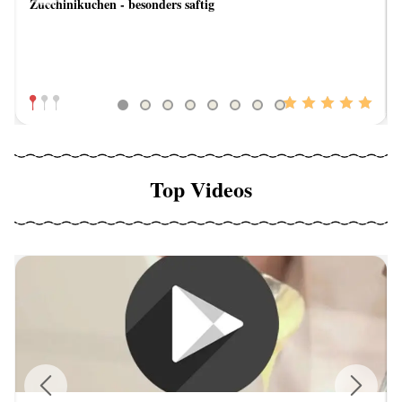
Zucchinikuchen - besonders saftig
Previous
Next
Top Videos