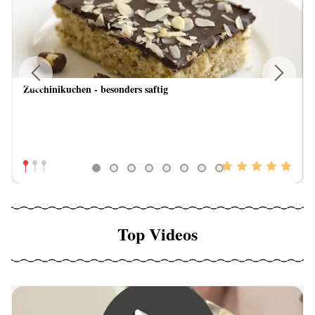
Zucchinikuchen - besonders saftig
Previous
Next
Top Videos