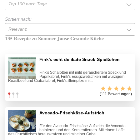
Top 100 nach Tage
Sortiert nach:
Relevanz
135 Rezepte zu Sommer Jause Gesunde Küche
Fink's echt delikate Snack-Spießchen
Fink's Schalotten mit mild geräuchertem Speck und
Paprikabrot, Fink's Essigzwetschken mit würzigem
Roastbeef und Ciabattabrot, Fink's Steinpilze mit...
(111 Bewertungen)
Avocado-Frischkäse-Aufstrich
Für den Avocado-Frischkäse-Aufstrich die Avocado
halbieren und den Kern entfernen. Mit einem Löffel
das Fruchtfleisch herauskratzen und mit einer Gabel...