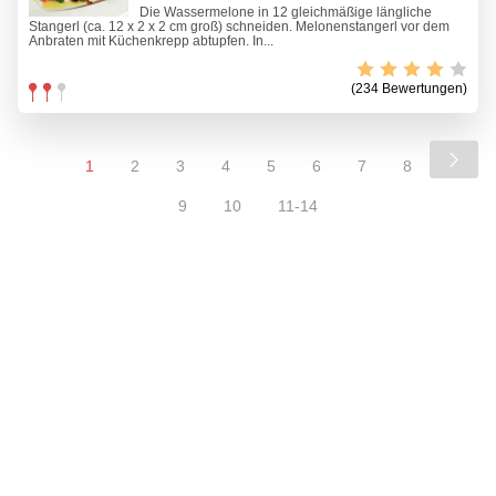
Die Wassermelone in 12 gleichmäßige längliche
Stangerl (ca. 12 x 2 x 2 cm groß) schneiden. Melonenstangerl vor dem
Anbraten mit Küchenkrepp abtupfen. In...
(234 Bewertungen)
1
2
3
4
5
6
7
8
9
10
11-14