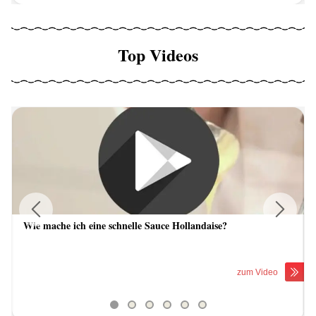
Top Videos
Wie mache ich eine schnelle Sauce Hollandaise?
Previous
Next
zum Video