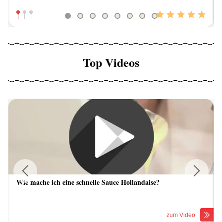
Top Videos
Wie mache ich eine schnelle Sauce Hollandaise?
Previous
Next
zum Video