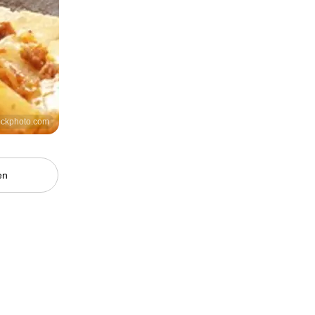
ockphoto.com
en