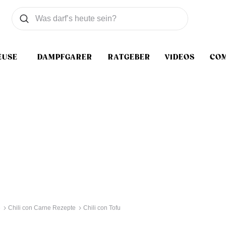
Was wollen Sie suchen
Suchen
EUSE
DAMPFGARER
RATGEBER
VIDEOS
CO
e
Chili con Carne Rezepte
Chili con Tofu