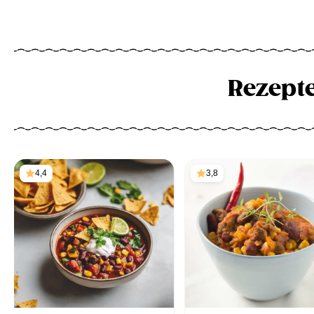
Rezept
4,4
3,8