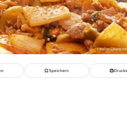
Foto: cw Chang ist
en
Speichern
Druck