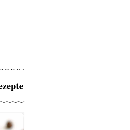
ezepte