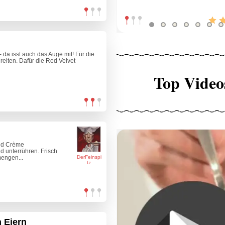
 da isst auch das Auge mit! Für die
eiten. Dafür die Red Velvet
Top Video
und Crème
nd unterrühren. Frisch
engen...
DerFeinspi
tz
n Eiern