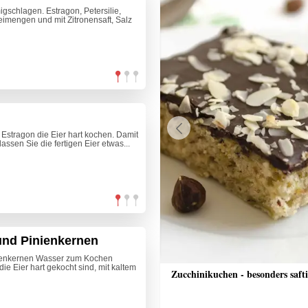
schlagen. Estragon, Petersilie,
eimengen und mit Zitronensaft, Salz
d Estragon die Eier hart kochen. Damit
Previous
lassen Sie die fertigen Eier etwas...
 und Pinienkernen
inienkernen Wasser zum Kochen
ie Eier hart gekocht sind, mit kaltem
che Bananenschnitten
Zucchinikuchen - besonders saft