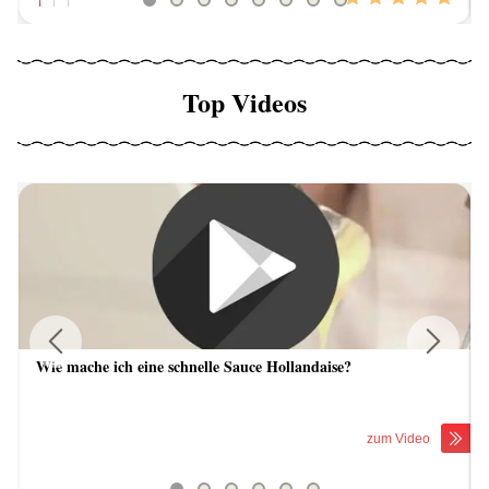
Top Videos
Wie mache ich eine schnelle Sauce Hollandaise?
Previous
Next
zum Video