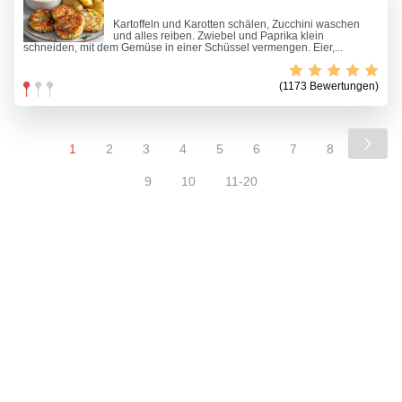
Kartoffeln und Karotten schälen, Zucchini waschen
und alles reiben. Zwiebel und Paprika klein
schneiden, mit dem Gemüse in einer Schüssel vermengen. Eier,...
(1173 Bewertungen)
1
2
3
4
5
6
7
8
9
10
11-20