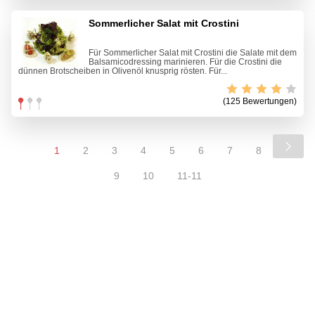
Sommerlicher Salat mit Crostini
Für Sommerlicher Salat mit Crostini die Salate mit dem
Balsamicodressing marinieren. Für die Crostini die
dünnen Brotscheiben in Olivenöl knusprig rösten. Für...
(125 Bewertungen)
1
2
3
4
5
6
7
8
9
10
11-11