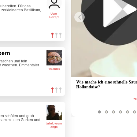
zubereiten. Für das
, zerkleinerten Basilikum,
User-
Rezept
Previous
pern
waschen und fein
nd waschen. Emmentaler
walnuss
 Sauce aus Bratrückstand
Wie mache ich eine schnelle Sau
Hollandaise?
zum Video
z
en schälen und grob
sam mit den Gurken und
..
julielovesm
ango