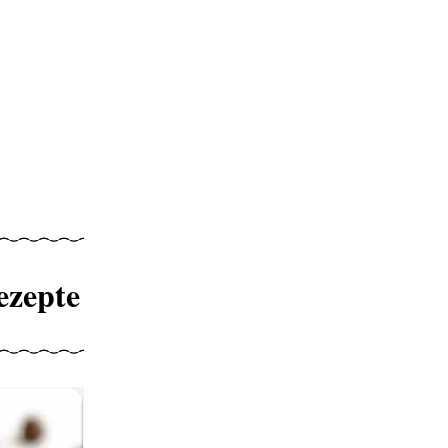
ezepte