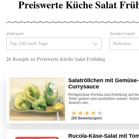
Preiswerte Küche Salat Frü
Zeitraum:
Sortiert nach:
Top 100 nach Tage
Relevanz
26 Rezepte zu Preiswerte Küche Salat Frühling
Salatröllchen mit Gemüse-
Currysauce
Röstgemüse Korsika laut Anleitung auf de
Teller geben und auskühlen lassen. Inzw
Jeweils vier...
(88 Bewertungen)
Rucola-Käse-Salat mit To