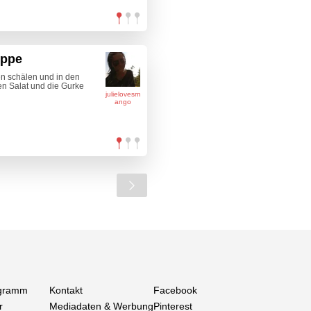
uppe
n schälen und in den
n Salat und die Gurke
julielovesm
ango
gramm
Kontakt
Facebook
r
Mediadaten & Werbung
Pinterest