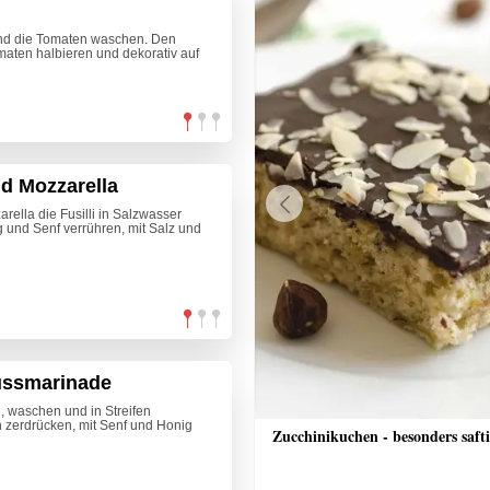
nd die Tomaten waschen. Den
omaten halbieren und dekorativ auf
d Mozzarella
ella die Fusilli in Salzwasser
Previous
g und Senf verrühren, mit Salz und
nussmarinade
n, waschen und in Streifen
 zerdrücken, mit Senf und Honig
che Bananenschnitten
Zucchinikuchen - besonders saft