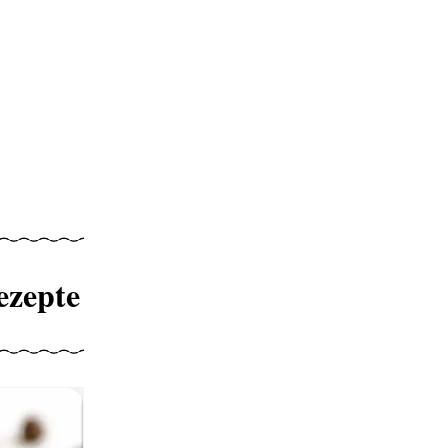
ezepte