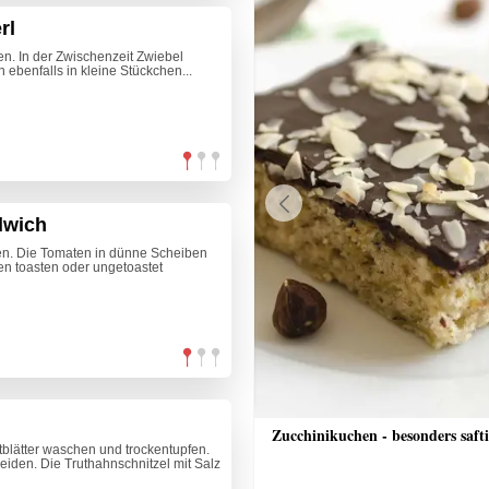
rl
en. In der Zwischenzeit Zwiebel
ebenfalls in kleine Stückchen...
dwich
Previous
fen. Die Tomaten in dünne Scheiben
en toasten oder ungetoastet
nkuchen
Zucchinikuchen - besonders saft
blätter waschen und trockentupfen.
iden. Die Truthahnschnitzel mit Salz