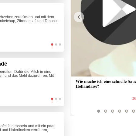
uchzehen zerdrücken und mit dem
nketchup, Zitronensaft und Tabasco
Previous
ade
ereiten. Dafür die Milch in eine
gen und das Mehl dazurühren. Mit
 Sauce aus Bratrückstand
Wie mache ich eine schnelle Sau
Hollandaise?
zum Video
z
pfel fein raspeln und mit ein paar
rt und Haferflocken verrühren,