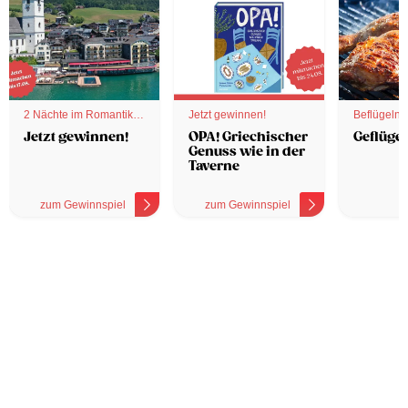
2 Nächte im Romantik
Jetzt gewinnen!
Beflügelnd
Hotel
Jetzt gewinnen!
OPA! Griechischer
Geflügel
Genuss wie in der
Taverne
zum Gewinnspiel
zum Gewinnspiel
z