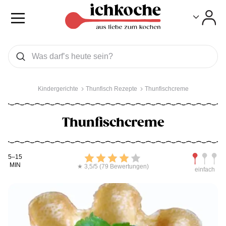
Toggle
Toggle
Was wollen Sie suchen
Suchen
Kindergerichte
Thunfisch Rezepte
Thunfischcreme
Thunfischcreme
Kochdauer
Bewerten
Schwierig
5–15
MIN
★ 3,5/5 (79 Bewertungen)
einfach