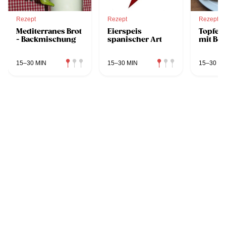
Rezept
Rezept
Rezept
Mediterranes Brot
Eierspeis
Topfen
- Backmischung
spanischer Art
mit Be
15–30 MIN
15–30 MIN
15–30 MI