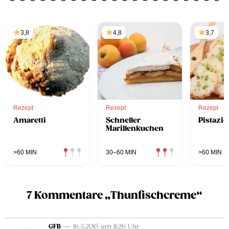
3,8
4,8
3,7
Rezept
Rezept
Rezept
Amaretti
Schneller
Pistazi
Marillenkuchen
>60 MIN
30–60 MIN
>60 MIN
7 Kommentare „Thunfischcreme“
GFB
— 16.3.2015 um 11:26 Uhr