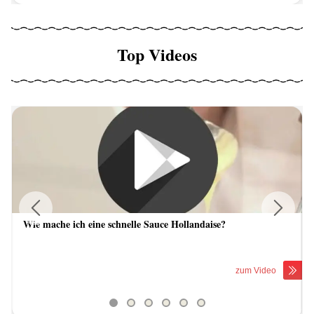
Top Videos
Wie mache ich eine schnelle Sauce Hollandaise?
Previous
Next
zum Video