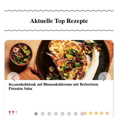
Aktuelle Top Rezepte
Blumenkohlsteak auf Blumenkohlcreme mit Berberitzen
Previous
Next
Pistazien Salsa