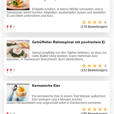
Erdäpfel schälen, in kleine Würfel schneiden und in
Salzwasser weich kochen. Abgießen, ausdamp­fen lassen und stampfen.
Ei und Mehl unterrühren und kurz...
(179 Bewertungen)
Getrüffelter Rahmspinat mit pochiertem Ei
Spinat sorgfältig von den Stielen befreien, so dass nur
zarte Blätter übrig bleiben. Dann mehrmals kurz
waschen, in Salzwasser blanchieren (kurz überbrühen)...
(152 Bewertungen)
Kernweiche Eier
Für kernweiche Eier In einem Topf Wasser aufkochen.
Eier einlegen und 4 Minuten kochen
lassen.Herausheben und ungeschält sofort in Eierbechern servieren.
(185 Bewertungen)