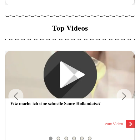
Top Videos
Wie mache ich eine schnelle Sauce Hollandaise?
Previous
Next
zum Video