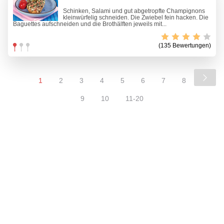
Schinken, Salami und gut abgetropfte Champignons
kleinwürfelig schneiden. Die Zwiebel fein hacken. Die
Baguettes aufschneiden und die Brothälften jeweils mit...
(135 Bewertungen)
1
2
3
4
5
6
7
8
9
10
11-20