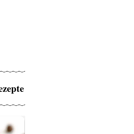
ezepte