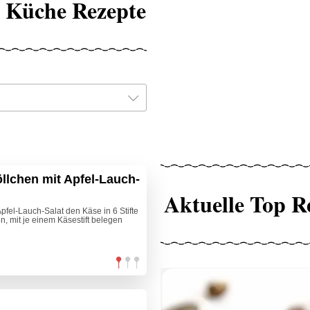
le Küche Rezepte
lchen mit Apfel-Lauch-
Aktuelle Top R
fel-Lauch-Salat den Käse in 6 Stifte
, mit je einem Käsestift belegen