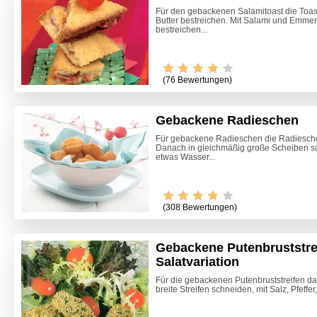
Für den gebackenen Salamitoast die Toast
Butter bestreichen. Mit Salami und Emmen
bestreichen...
(76 Bewertungen)
Gebackene Radieschen
Für gebackene Radieschen die Radiesche
Danach in gleichmäßig große Scheiben s
etwas Wasser...
(308 Bewertungen)
Gebackene Putenbruststrei
Salatvariation
Klassisc
Für die gebackenen Putenbruststreifen da
breite Streifen schneiden, mit Salz, Pfeffer