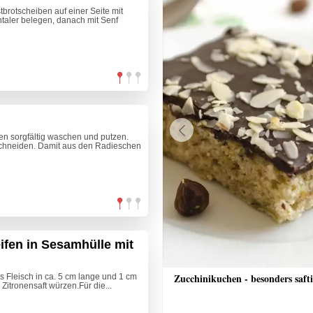
brotscheiben auf einer Seite mit
taler belegen, danach mit Senf
n sorgfältig waschen und putzen.
Previous
chneiden. Damit aus den Radieschen
fen in Sesamhülle mit
he Schinkenfleckerl
Zucchinikuchen - besonders saft
s Fleisch in ca. 5 cm lange und 1 cm
, Zitronensaft würzen.Für die...