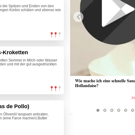
i die Spitzen und Enden von den
ngen Kürbis schälen und ebenso wie
Previous
-Kroketten
etten Semmel in Milch oder Wasser
den und mit der gut ausgedrückten
 Sauce aus Bratrückstand
Wie mache ich eine schnelle Sau
Hollandaise?
zum Video
z
s de Pollo)
in Ölivenöl langsam anbraten,
en (eine Farce machen).Butter