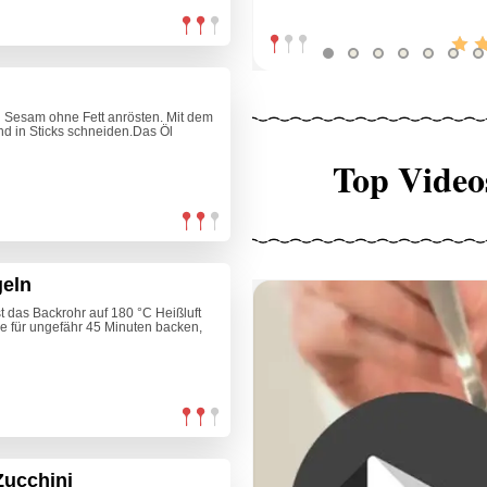
 Sesam ohne Fett anrösten. Mit dem
nd in Sticks schneiden.Das Öl
Top Video
geln
t das Backrohr auf 180 °C Heißluft
le für ungefähr 45 Minuten backen,
Zucchini