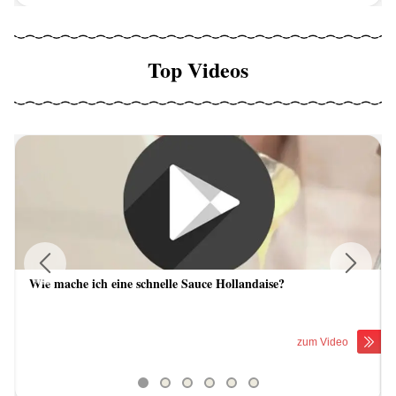
Top Videos
Wie mache ich eine schnelle Sauce Hollandaise?
Previous
Next
zum Video