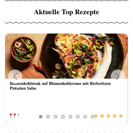
Aktuelle Top Rezepte
Blumenkohlsteak auf Blumenkohlcreme mit Berberitzen
Previous
Next
Pistazien Salsa