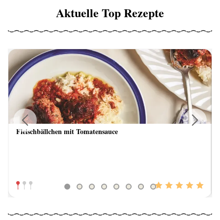
Aktuelle Top Rezepte
Fleischbällchen mit Tomatensauce
Previous
Next