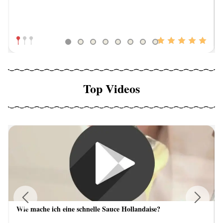
Top Videos
Wie mache ich eine schnelle Sauce Hollandaise?
Previous
Next