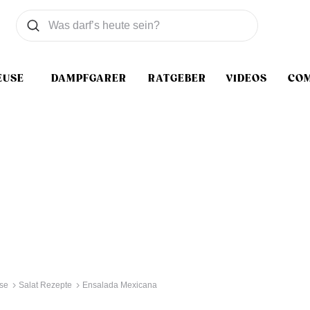
Was wollen Sie suchen
Suchen
EUSE
DAMPFGARER
RATGEBER
VIDEOS
CO
se
Salat Rezepte
Ensalada Mexicana