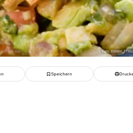
Foto: Kristen J / i
en
Speichern
Druck