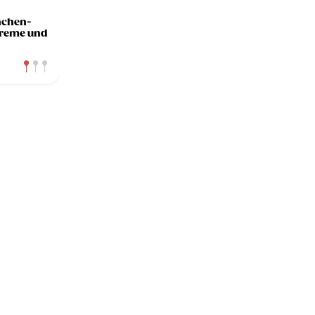
nchen-
creme und