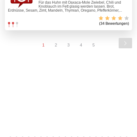
Für das Huhn mit Oaxaca-Mole Zwiebel, Chili und
Knoblauch im Fett glasig werden lassen. Brot,
Erdnüsse, Sesam, Zimt, Mandeln, Thymian, Oregano, Pfefferkörner,...
(34 Bewertungen)
1
2
3
4
5