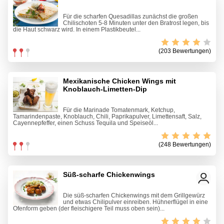
Für die scharfen Quesadillas zunächst die großen
Chilischoten 5-8 Minuten unter den Bratrost legen, bis
die Haut schwarz wird. In einem Plastikbeutel...
(203 Bewertungen)
Mexikanische Chicken Wings mit
Knoblauch-Limetten-Dip
Für die Marinade Tomatenmark, Ketchup,
Tamarindenpaste, Knoblauch, Chili, Paprikapulver, Limettensaft, Salz,
Cayennepfeffer, einen Schuss Tequila und Speiseöl...
(248 Bewertungen)
Süß-scharfe Chickenwings
Die süß-scharfen Chickenwings mit dem Grillgewürz
und etwas Chilipulver einreiben. Hühnerflügel in eine
Ofenform geben (der fleischigere Teil muss oben sein)...