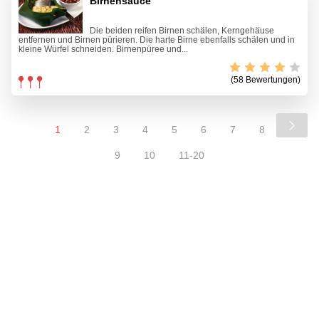
Birnensauce
Die beiden reifen Birnen schälen, Kerngehäuse
entfernen und Birnen pürieren. Die harte Birne ebenfalls schälen und in
kleine Würfel schneiden. Birnenpüree und...
(58 Bewertungen)
1
2
3
4
5
6
7
8
9
10
11-20