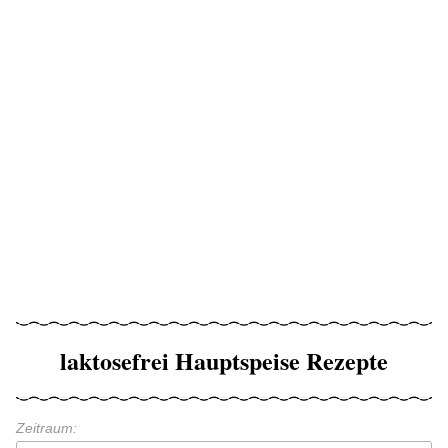
laktosefrei Hauptspeise Rezepte
Zeitraum: