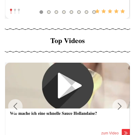
Top Videos
Wie mache ich eine schnelle Sauce Hollandaise?
Previous
Next
zum Video