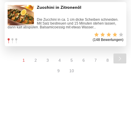
Zucchini in Zitronenöl
Die Zucchini in ca. 1 cm dicke Scheiben schneiden.
Mit Salz bestreuen und 15 Minuten stehen lassen,
dann kalt abspülen. Balsamicoessig mit etwas Wasser...
(148 Bewertungen)
1
2
3
4
5
6
7
8
9
10