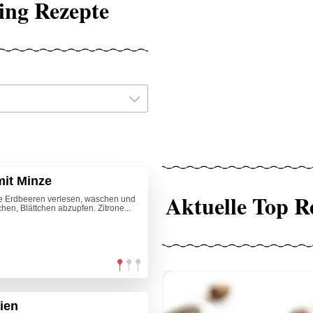
ing Rezepte
it Minze
Aktuelle Top R
ie Erdbeeren verlesen, waschen und
en, Blättchen abzupfen. Zitrone...
ien