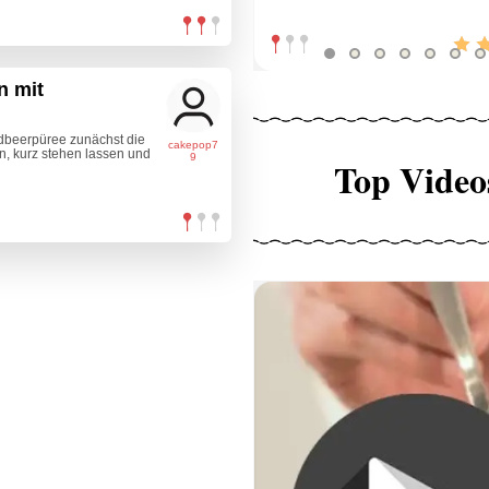
n mit
rdbeerpüree zunächst die
cakepop7
en, kurz stehen lassen und
9
Top Video