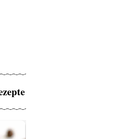
ezepte