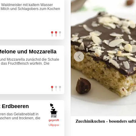
n Waldmeister mit kaltem Wasser
, Milch und Schlagobers zum Kochen
Melone und Mozzarella
 und Mozzarella zunächst die Schale
Previous
das Fruchtfleisch würfeln. Die
t Erdbeeren
en das Gelatineblatt in
aschen und trocknen, die
tzle
Zucchinikuchen - besonders saft
geprüft
Ullipipsi