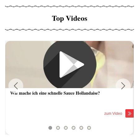
Top Videos
Wie mache ich eine schnelle Sauce Hollandaise?
Previous
Next
zum Video