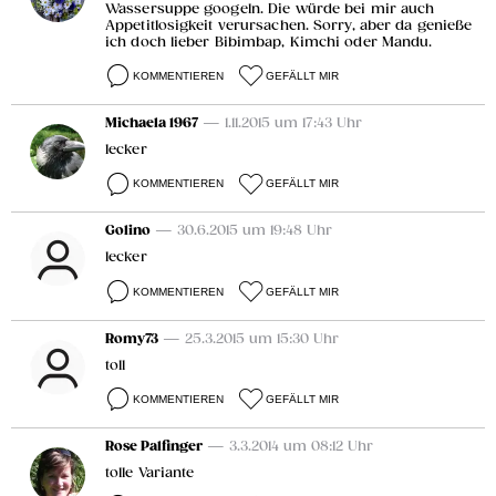
Wassersuppe googeln. Die würde bei mir auch
Appetitlosigkeit verursachen. Sorry, aber da genieße
ich doch lieber Bibimbap, Kimchi oder Mandu.
KOMMENTIEREN
GEFÄLLT MIR
Michaela 1967
— 1.11.2015 um 17:43 Uhr
lecker
KOMMENTIEREN
GEFÄLLT MIR
Golino
— 30.6.2015 um 19:48 Uhr
lecker
KOMMENTIEREN
GEFÄLLT MIR
Romy73
— 25.3.2015 um 15:30 Uhr
toll
KOMMENTIEREN
GEFÄLLT MIR
Rose Palfinger
— 3.3.2014 um 08:12 Uhr
tolle Variante