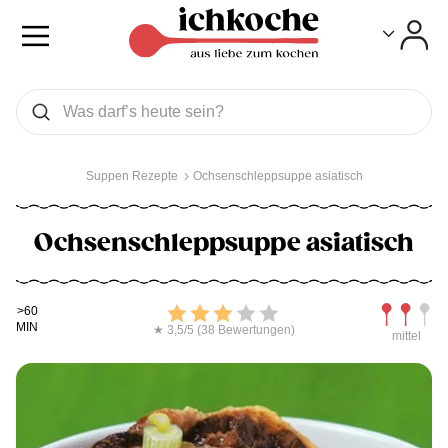
Toggle
Toggle
Was wollen Sie suchen
Suchen
Suppen Rezepte
Ochsenschleppsuppe asiatisch
Ochsenschleppsuppe asiatisch
Kochdauer
Bewerten
Schwierig
>60
MIN
★ 3,5/5 (38 Bewertungen)
mittel