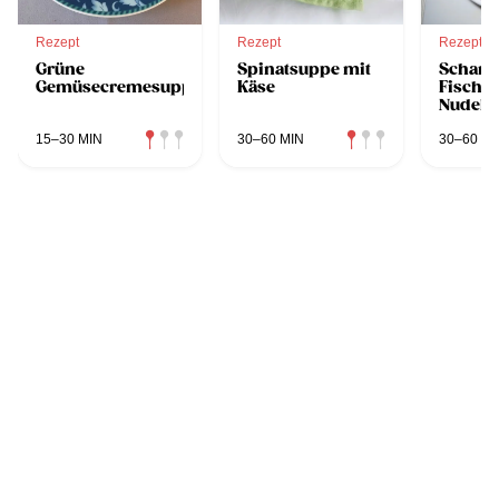
Rezept
Rezept
Rezept
Grüne
Spinatsuppe mit
Scharf
Gemüsecremesuppe
Käse
Fischs
Nudeln
15–30 MIN
30–60 MIN
30–60 MI