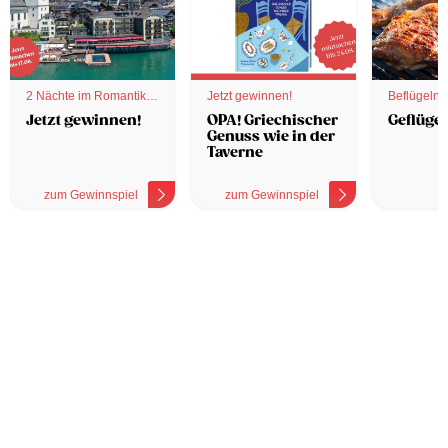
2 Nächte im Romantik
Jetzt gewinnen!
Beflügelnd
Hotel
Jetzt gewinnen!
OPA! Griechischer
Geflügel
Genuss wie in der
Taverne
zum Gewinnspiel
zum Gewinnspiel
z