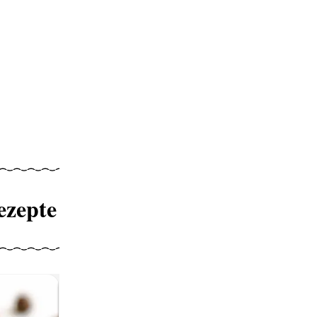
ezepte