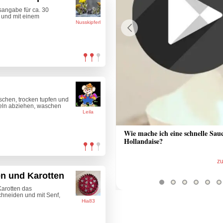
sangabe für ca. 30
 und mit einem
Nusskipferl
Previous
schen, trocken tupfen und
beln abziehen, waschen
Leila
 Sauce aus Bratrückstand
Wie mache ich eine schnelle Sau
Hollandaise?
zum Video
z
en und Karotten
Karotten das
chneiden und mit Senf,
Hia83