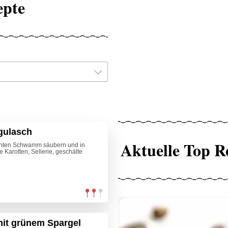
epte
gulasch
Aktuelle Top R
uchten Schwamm säubern und in
Karotten, Sellerie, geschälte
 mit grünem Spargel