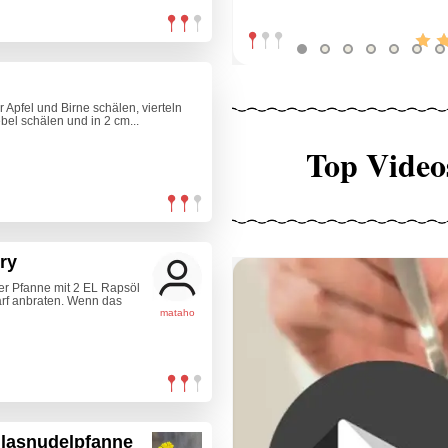
Apfel und Birne schälen, vierteln
el schälen und in 2 cm...
Top Video
ry
er Pfanne mit 2 EL Rapsöl
arf anbraten. Wenn das
mataho
lasnudelpfanne