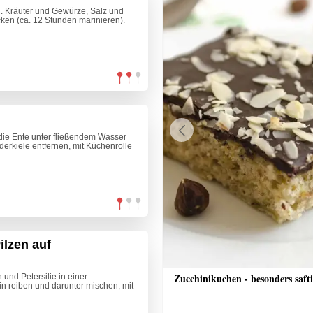
n. Kräuter und Gewürze, Salz und
ken (ca. 12 Stunden marinieren).
die Ente unter fließendem Wasser
Previous
erkiele entfernen, mit Küchenrolle
ilzen auf
nrisotto mit Räucherlachs, Rote
Zucchinikuchen - besonders saft
 und Petersilie in einer
n reiben und darunter mischen, mit
alsa und Crème fraîche