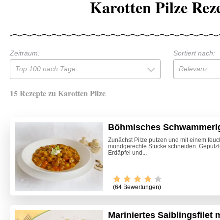
Karotten Pilze Rez
Zeitraum:
Sortiert nach:
Top 100 nach Tage
Relevanz
15 Rezepte zu Karotten Pilze
Böhmisches Schwammerl
Zunächst Pilze putzen und mit einem fe
mundgerechte Stücke schneiden. Geputzte 
Erdäpfel und...
(64 Bewertungen)
Mariniertes Saiblingsfilet