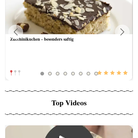
Zucchinikuchen - besonders saftig
Previous
Next
Top Videos