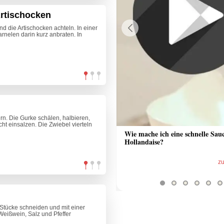
Artischocken
nd die Artischocken achteln. In einer
rnelen darin kurz anbraten. In
Previous
n. Die Gurke schälen, halbieren,
ht einsalzen. Die Zwiebel vierteln
 Sauce aus Bratrückstand
Wie mache ich eine schnelle Sau
Hollandaise?
zum Video
z
Stücke schneiden und mit einer
eißwein, Salz und Pfeffer