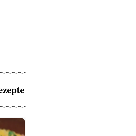
ezepte