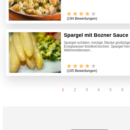
(194 Bewertungen)
Spargel mit Bozner Sauce
Spargel schälen, holzige Stücke großzügi
Essigwasser bissfest kochen. Spargel he
Währenddessen...
(105 Bewertungen)
1
2
3
4
5
6