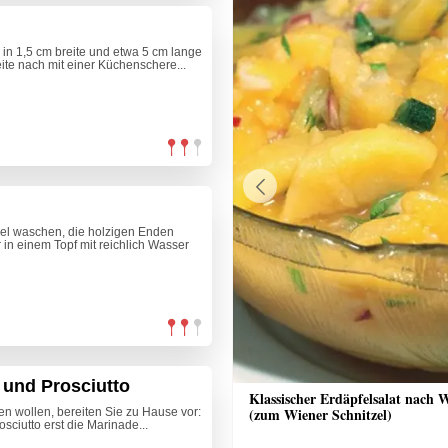
in 1,5 cm breite und etwa 5 cm lange
eite nach mit einer Küchenschere...
Previous
gel waschen, die holzigen Enden
in einem Topf mit reichlich Wasser
 und Prosciutto
nrisotto mit Räucherlachs, Rote
Klassischer Erdäpfelsalat nach 
alsa und Crème fraîche
(zum Wiener Schnitzel)
en wollen, bereiten Sie zu Hause vor:
sciutto erst die Marinade...